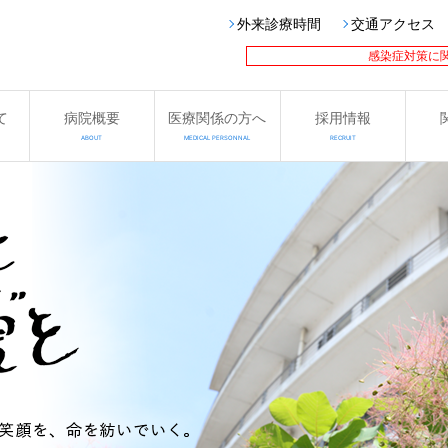
外来診療時間
交通アクセス
感染症対策に
て
病院概要
医療関係の方へ
採用情報
ABOUT
MEDICAL PERSONNAL
RECRUIT
見・早期治療を。
、
慮した快適な検査環境
見・早期治療を。
、
ンター
なる。
携医療をめざして
ー
ンター
なる。
患の診断から治療までを一貫して行います。
度に加え、
が開設しました。
患の診断から治療までを一貫して行います。
度に加え、
ことなどをご紹介しております。
ける医療体制。
検診、人間ドッグ・脳ドッグを
ことなどをご紹介しております。
く、
部門」と「専門診療部門」の２つを柱にした、
ています。