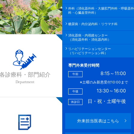
外科（消化器外科・大腸肛門外科・呼吸器外
科・心臓血管外科）
糖尿病・内分泌内科・リウマチ科
消化器病・内視鏡センター
（消化器外科・消化器内科）
リハビリテーションセンター
（リハビリテーション科）
専門外来受付時間
8:15～11:00
各診療科・部門紹介
午前
Department
※土曜のみ新患受付10:00まで
13:30～16:00
午後
日・祝・土曜午後
休診日
外来担当医表はこちら