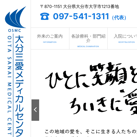
〒870-1151 大分県大分市大字市1213番地
097-541-1311
（代表）
外来のご案内
各診療科・部門紹
入院につい
介
INFORMATION
HOSPITALIZATION
MEDICAL EXAMINATION
消化器疾患の早期発
あなたの愛と笑顔が
地域の皆様とともに
プライバシーにも配
消化器疾患の早期発
あなたの愛と笑顔が
消化器病・内視鏡セ
ちいき医療の支えに
安心と信頼の地域連
三愛総合健診センタ
消化器病・内視鏡セ
ちいき医療の支えに
私たちは、充実した体制で、消化器疾
採用サイトでは、募集要項・奨学金制
迫りくる少子高齢化社会。
病院の東館に、三愛総合健診センター
私たちは、充実した体制で、消化器疾
採用サイトでは、募集要項・奨学金制
三愛会のこと、三愛会における仕事の
そして、医療の進歩とともに変化し続
さまざまな健康診断に加え、各種がん
三愛会のこと、三愛会における仕事の
求められる医療・療養環境に対応すべ
受けることができます。
詳しくはこちら
詳しくはこちら
大分三愛メディカルセンターは「救急
詳しくはこちら
詳しくはこちら
急性期の医療に対応できる体制を整え