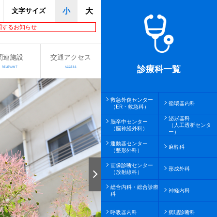
文字サイズ
小
大
関するお知らせ
関連施設
交通アクセス
診療科一覧
RELEVANT
ACCESS
救急外傷センター
循環器内科
（ER・救急科）
泌尿器科
脳卒中センター
（人工透析センタ
（脳神経外科）
ー）
運動器センター
麻酔科
（整形外科）
画像診断センター
形成外科
（放射線科）
総合内科・総合診療
神経内科
科
呼吸器内科
病理診断科