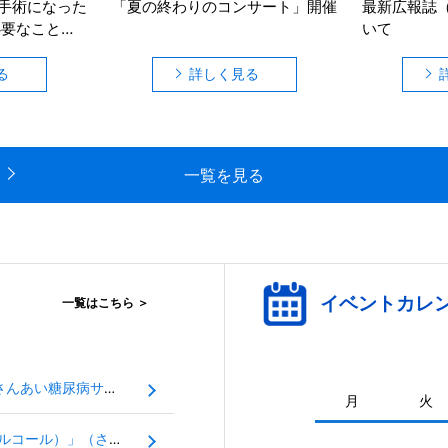
手術になった
「夏の終わりのコンサート」開催
最新広報誌（
必要なこと
いて
る
詳しく見る
一覧を見る
イベントカレ
一覧はこちら ＞
「糖尿病の合併症と低血糖について」（さんあい糖尿病サロン）
月
火
「糖尿病の食事療法について（間食とアルコール）」（さんあい糖尿病サロン）