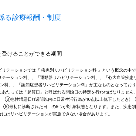
係る診療報酬・制度
を受けることができる期間
リテーションでは『 疾患別リハビリテーション料 』という概念の中
リテーション料」、「運動器リハビリテーション料」、「心大血管疾患
ョン料」、「認知症患者リハビリテーション料」が主なものとなってお
にあたっては「起算日」と呼ばれる開始日の特定を行わねばなりません
) ③急性増悪日(1週間以内に日常生活行為が10点以上低下したとき)
 ⑤最初に診断された日 の5つが対 象状態となります。また、疾患別
合にはリハビリテーションが実施できない場合があります。