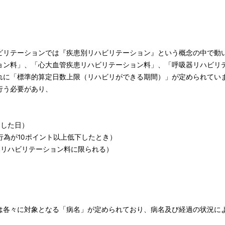
リテーションでは『疾患別リハビリテーション』という概念の中で動
ョン料」、「心大血管疾患リハビリテーション料」、「呼吸器リハビリ
れに「標準的算定日数上限（リハビリができる期間）」が定められてい
行う必要があり、
をした日）
行為が10ポイント以上低下したとき）
器リハビリテーション料に限られる）
は各々に対象となる「病名」が定められており、病名及び経過の状況に