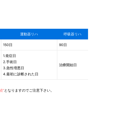
運動器リハ
呼吸器リハ
150日
90日
1.発症日
2.手術日
治療開始日
3.急性増悪日
4.最初に診断された日
続”
となりますのでご注意下さい。