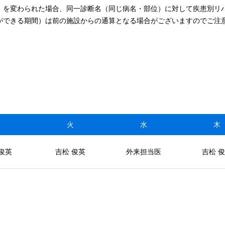
）を変わられた場合、同一診断名（同じ病名・部位）に対して疾患別リ
ができる期間）は前の施設からの通算となる場合がございますのでご注
月
火
水
木
俊英
吉松 俊英
外来担当医
吉松 