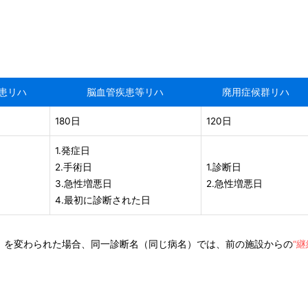
患リハ
脳血管疾患等リハ
廃用症候群リハ
180日
120日
1.発症日
2.手術日
1.診断日
3.急性増悪日
2.急性増悪日
4.最初に診断された日
）を変わられた場合、同一診断名（同じ病名）では、前の施設からの
“継