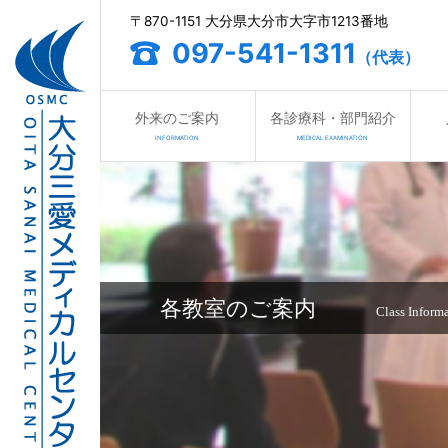
〒870-1151 大分県大分市大字市1213番地
097-541-1311
（代表）
外来のご案内
各診療科・部門紹介
INFORMATION
MEDICAL EXAMINATION
各教室のご案内
Class Inform