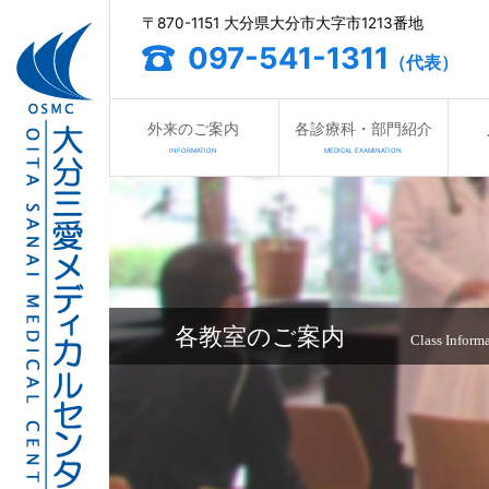
〒870-1151 大分県大分市大字市1213番地
097-541-1311
（代表）
外来のご案内
各診療科・部門紹介
INFORMATION
MEDICAL EXAMINATION
各教室のご案内
Class Inform