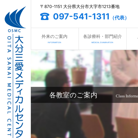
〒870-1151 大分県大分市大字市1213番地
097-541-1311
（代表）
外来のご案内
各診療科・部門紹介
INFORMATION
MEDICAL EXAMINATION
各教室のご案内
Class Inform