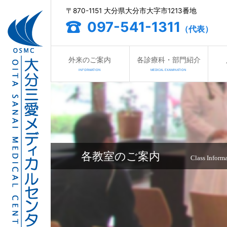
〒870-1151 大分県大分市大字市1213番地
097-541-1311
（代表）
外来のご案内
各診療科・部門紹介
INFORMATION
MEDICAL EXAMINATION
各教室のご案内
Class Inform