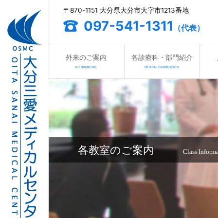
〒870-1151 大分県大分市大字市1213番地
097-541-1311
（代表）
外来のご案内
各診療科・部門紹介
INFORMATION
MEDICAL EXAMINATION
各教室のご案内
Class Inform