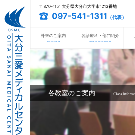
〒870-1151 大分県大分市大字市1213番地
097-541-1311
（代表）
外来のご案内
各診療科・部門紹介
INFORMATION
MEDICAL EXAMINATION
各教室のご案内
Class Inform