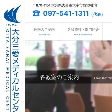
〒870-1151 大分県大分市大字市1213番地
097-541-1311
（代表）
外来のご案内
各診療科・部門紹介
INFORMATION
MEDICAL EXAMINATION
各教室のご案内
Class Inform