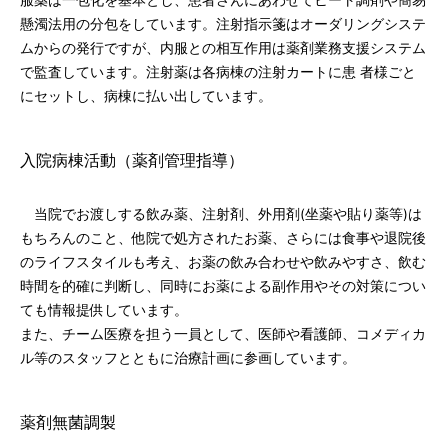
服薬は一包化を基本とし、患者さんにあわせてヒート調剤や簡易
懸濁法用の分包をしています。注射指示箋はオーダリングシステ
ムからの発行ですが、内服との相互作用は薬剤業務支援システム
で監査しています。注射薬は各病棟の注射カートに患 者様ごと
にセットし、病棟に払い出しています。
入院病棟活動（薬剤管理指導）
当院でお渡しする飲み薬、注射剤、外用剤(坐薬や貼り薬等)は
もちろんのこと、他院で処方されたお薬、さらには食事や退院後
のライフスタイルも考え、お薬の飲み合わせや飲みやすさ、飲む
時間を的確に判断し、同時にお薬による副作用やその対策につい
ても情報提供しています。
また、チーム医療を担う一員として、医師や看護師、コメディカ
ル等のスタッフとともに治療計画に参画しています。
薬剤無菌調製