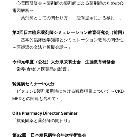
心電図研修会～薬剤師の薬剤師による薬剤師のための心
電図解析～
「薬剤師としての関わり方 －症例提示による検討－」
第2回日本臨床薬剤師シミュレーション教育研究会（前回）
「基本的臨床医学知識とシミュレーション教育の関係性
～医師語の文法と模擬会話～」
令和元年度（公社）大分県栄養士会 生涯教育研修会
「栄養(食物)と医薬品の影響」
腎臓病セミナーin大分
「ビタミンD製剤服用時における観察項目について ～CKD-
MBDとの関連も含めて～」
Oita Pharmacy Director Seminar
「抗凝固薬と薬剤師の関わり」
第62回 日本糖尿病学会年次学術集会