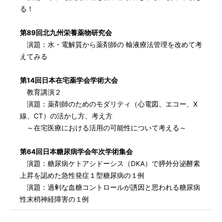
る！
第89回北九州栄養薬物研究会
演題：水・電解質から薬剤師の 輸液療法管理を改めて考
えてみる
第14回日本在宅薬学会学術大会
教育講演２
演題：薬剤師のためのモダリティ（心電図、エコー、X
線、CT）の活かし方、考え方
～在宅医療における活用の可能性について考える～
第64回日本糖尿病学会年次学術集会
演題：糖尿病ケトアシドーシス（DKA）で膵外分泌酵素
上昇を認めた急性発症１型糖尿病の１例
演題：過剰な血糖コントロールが誘因と思われる糖尿病
性末梢神経障害の１例