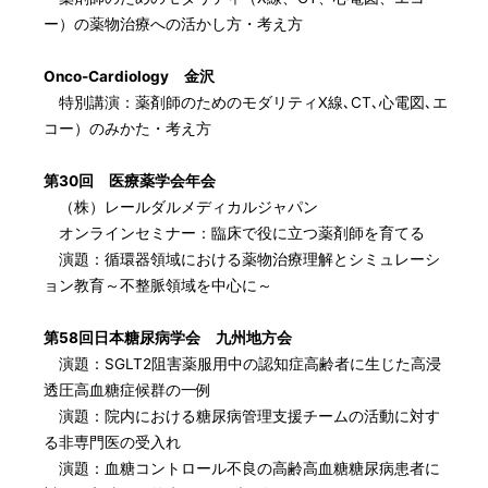
ー）の薬物治療への活かし方・考え方
Onco-Cardiology 金沢
特別講演：薬剤師のためのモダリティX線､CT､心電図､エ
コー）のみかた・考え方
第30回 医療薬学会年会
（株）レールダルメディカルジャパン
オンラインセミナー：臨床で役に立つ薬剤師を育てる
演題：循環器領域における薬物治療理解とシミュレーシ
ョン教育～不整脈領域を中心に～
第58回日本糖尿病学会 九州地方会
演題：SGLT2阻害薬服用中の認知症高齢者に生じた高浸
透圧高血糖症候群の一例
演題：院内における糖尿病管理支援チームの活動に対す
る非専門医の受入れ
演題：血糖コントロール不良の高齢高血糖糖尿病患者に