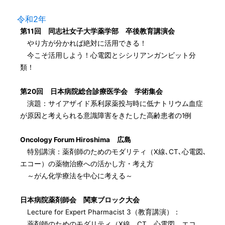
令和2年
第11回 同志社女子大学薬学部 卒後教育講演会
やり方が分かれば絶対に活用できる！
今こそ活用しよう！心電図とシシリアンガンビット分
類！
第20回 日本病院総合診療医学会 学術集会
演題：サイアザイド系利尿薬投与時に低ナトリウム血症
が原因と考えられる意識障害をきたした高齢患者の1例
Oncology Forum Hiroshima 広島
特別講演：薬剤師のためのモダリティ（X線､CT､心電図､
エコー）の薬物治療への活かし方・考え方
～がん化学療法を中心に考える～
日本病院薬剤師会 関東ブロック大会
Lecture for Expert Pharmacist 3（教育講演）：
薬剤師のためのモダリティ（X線、CT、心電図、エコ