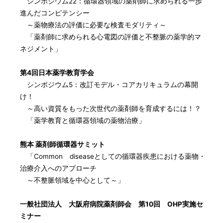
シンポジウム22：循環器領域の薬剤師に求められる一歩
進んだコンピテンシー
～薬物療法の評価に必要な検査モダリティ～
「薬剤師に求められる心電図の評価と不整脈の薬学的マ
ネジメント」
第4回日本薬学教育学会
シンポジウム5：改訂モデル・コアカリキュラムの幕開
け！
～高い資質をもった次世代の薬剤師を育成するには！？
「薬学教育と循環器領域の薬物治療」
熊本 薬剤師循環器サミット
「Common diseaseとしての循環器疾患における薬物・
治療介入へのアプローチ
～不整脈領域を中心として～」
一般社団法人 大阪府病院薬剤師会 第10回 OHP実施セ
ミナー