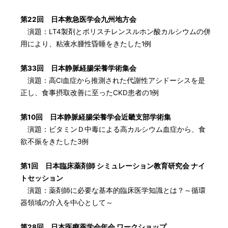
第22回 日本救急医学会九州地方会
演題：LT4製剤とポリスチレンスルホン酸カルシウムの併
用により、粘液水腫性昏睡をきたした1例
第33回 日本静脈経腸栄養学術集会
演題：高Cl血症から推測された代謝性アシドーシスを是
正し、食事摂取改善に至ったCKD患者の1例
第10回 日本静脈経腸栄養学会近畿支部学術集
演題：ビタミンＤ中毒による高カルシウム血症から、食
欲不振をきたした3例
第1回 日本臨床薬剤師 シミュレーション教育研究会 ナイ
トセッション
演題：薬剤師に必要な基本的臨床医学知識とは？～循環
器領域の介入を中心として～
第28回 日本医療薬学会年会 ワークショップ