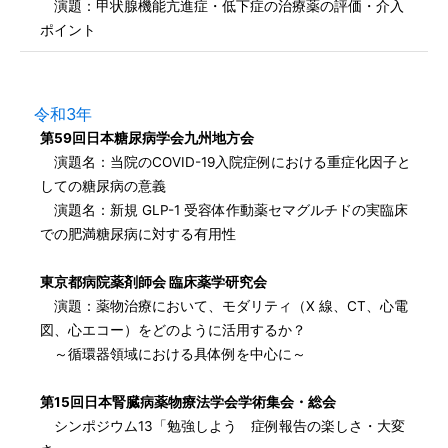
演題：甲状腺機能亢進症・低下症の治療薬の評価・介入
ポイント
令和3年
第59回日本糖尿病学会九州地方会
演題名：当院のCOVID-19入院症例における重症化因子と
しての糖尿病の意義
演題名：新規 GLP-1 受容体作動薬セマグルチドの実臨床
での肥満糖尿病に対する有用性
東京都病院薬剤師会 臨床薬学研究会
演題：薬物治療において、モダリティ（X 線、CT、心電
図、心エコー）をどのように活用するか？
～循環器領域における具体例を中心に～
第15回日本腎臓病薬物療法学会学術集会・総会
シンポジウム13「勉強しよう 症例報告の楽しさ・大変