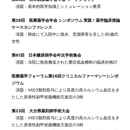
演題：基本的医学知識とシミュレーション教育
第28回 医療薬学会年会 シンポジウム 実践！薬学臨床推論
ケースカンファレンス
演題：肺炎にて入院中に脱水、意識障害を呈した80歳代
女性
第61回 日本糖尿病学会年次学術集会
演題：当院に救急搬送された重症低血糖例の臨床的検討
医療薬学フォーラム第26回クリニカルファーマシーシンポ
ジウム
演題：VitD3製剤投与により高度の高カルシウム血症をき
たした原発性副甲状腺機能亢進症の3例
第23回 大分県薬剤師学術大会
演題：VitD3製剤投与により高度の高カルシウム血症をき
たした原発性副甲状腺機能亢進症の3例