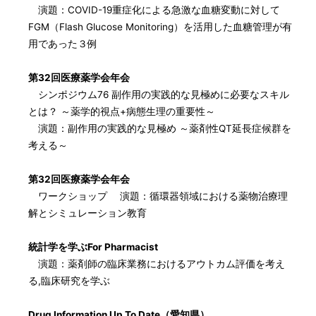
演題：COVID-19重症化による急激な血糖変動に対して
FGM（Flash Glucose Monitoring）を活用した血糖管理が有
用であった３例
第32回医療薬学会年会
シンポジウム76 副作用の実践的な見極めに必要なスキル
とは？ ～薬学的視点+病態生理の重要性～
演題：副作用の実践的な見極め ～薬剤性QT延長症候群を
考える～
第32回医療薬学会年会
ワークショップ 演題：循環器領域における薬物治療理
解とシミュレーション教育
統計学を学ぶFor Pharmacist
演題：薬剤師の臨床業務におけるアウトカム評価を考え
る,臨床研究を学ぶ
Drug Information Up To Date（愛知県）