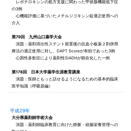
レボチロキシンの処方支援に関わった甲状腺機能低下症
の3例
心機能評価に基づいたメチルジゴキシン錠適正使用への
介入
第79回 九州山口薬学大会
演題：薬剤溶出性ステント留置後の抗血小板薬２剤併用
療法の適正使用に対し、DAPT Scoreが有効であった3例
心因性多飲症により薬剤性SIADHが顕在化した一例
第178回 日本大学薬学生涯教育講座
演題：医師ともっと話せるようになるための基本的臨床
医学知識（呼吸器編）
平成29年
大分県薬剤師学術大会
演題：薬剤師臨床教育に向けた静脈・経腸栄養管理への