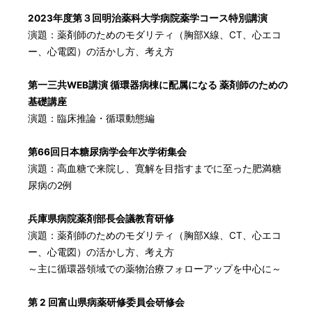
2023年度第３回明治薬科大学病院薬学コース特別講演
演題：薬剤師のためのモダリティ（胸部X線、CT、心エコ
ー、心電図）の活かし方、考え方
第一三共WEB講演 循環器病棟に配属になる 薬剤師のための
基礎講座
演題：臨床推論・循環動態編
第66回日本糖尿病学会年次学術集会
演題：高血糖で来院し、寛解を目指すまでに至った肥満糖
尿病の2例
兵庫県病院薬剤部長会議教育研修
演題：薬剤師のためのモダリティ（胸部X線、CT、心エコ
ー、心電図）の活かし方、考え方
～主に循環器領域での薬物治療フォローアップを中心に～
第 2 回富山県病薬研修委員会研修会