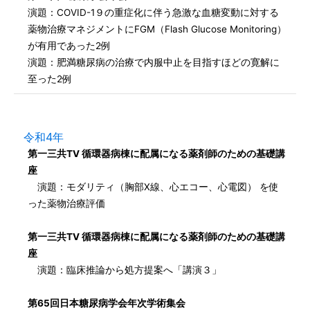
演題：COVID-1９の重症化に伴う急激な血糖変動に対する
薬物治療マネジメントにFGM（Flash Glucose Monitoring）
が有用であった2例
演題：肥満糖尿病の治療で内服中止を目指すほどの寛解に
至った2例
令和4年
第一三共TV 循環器病棟に配属になる薬剤師のための基礎講
座
演題：モダリティ（胸部X線、心エコー、心電図） を使
った薬物治療評価
第一三共TV 循環器病棟に配属になる薬剤師のための基礎講
座
演題：臨床推論から処方提案へ「講演３」
第65回日本糖尿病学会年次学術集会