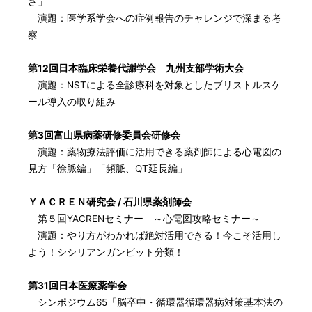
さ」
演題：医学系学会への症例報告のチャレンジで深まる考
察
第12回日本臨床栄養代謝学会 九州支部学術大会
演題：NSTによる全診療科を対象としたブリストルスケ
ール導入の取り組み
第3回富山県病薬研修委員会研修会
演題：薬物療法評価に活用できる薬剤師による心電図の
見方「徐脈編」「頻脈、QT延長編」
ＹＡＣＲＥＮ研究会 / 石川県薬剤師会
第５回YACRENセミナー ～心電図攻略セミナー～
演題：やり方がわかれば絶対活用できる！今こそ活用し
よう！シシリアンガンビット分類！
第31回日本医療薬学会
シンポジウム65「脳卒中・循環器循環器病対策基本法の