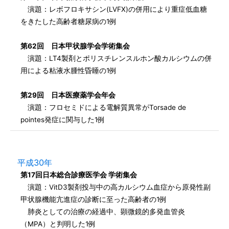
演題：レボフロキサシン(LVFX)の併用により重症低血糖
をきたした高齢者糖尿病の1例
第62回 日本甲状腺学会学術集会
演題：LT4製剤とポリスチレンスルホン酸カルシウムの併
用による粘液水腫性昏睡の1例
第29回 日本医療薬学会年会
演題：フロセミドによる電解質異常がTorsade de
pointes発症に関与した1例
平成30年
第17回日本総合診療医学会 学術集会
演題：VitD3製剤投与中の高カルシウム血症から原発性副
甲状腺機能亢進症の診断に至った高齢者の1例
肺炎としての治療の経過中、顕微鏡的多発血管炎
（MPA）と判明した1例