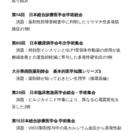
取り組み
第14回 日本総合診療医学会学術総会
演題：薬剤性肝障害精査中に判明したリウマチ性多発筋
痛症の1例
第60回 日本糖尿病学会年次学術集会
演題：持効型インスリンとGLP1受容体作動薬の併用が血
糖値改善と介護負担軽減に寄与した多発性硬化症の1例
大分県病院薬剤師会 基本的医学知識シリーズ3
演題：薬剤師が知っておきたい生理学（循環器編）
第20回 日本臨床救急医学会総会・学術集会
演題：ピルジカイニド中毒により、異なる心電図変化を
呈した2例
第15日本総合診療医学会 学術集会
演題：VitD3製剤投与中の高カルシウム血症から原発性副