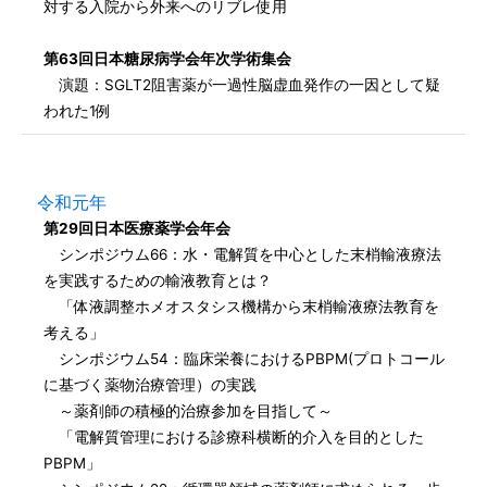
対する入院から外来へのリブレ使用
第63回日本糖尿病学会年次学術集会
演題：SGLT2阻害薬が一過性脳虚血発作の一因として疑
われた1例
令和元年
第29回日本医療薬学会年会
シンポジウム66：水・電解質を中心とした末梢輸液療法
を実践するための輸液教育とは？
「体液調整ホメオスタシス機構から末梢輸液療法教育を
考える」
シンポジウム54：臨床栄養におけるPBPM(プロトコール
に基づく薬物治療管理）の実践
～薬剤師の積極的治療参加を目指して～
「電解質管理における診療科横断的介入を目的とした
PBPM」