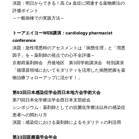
演題：明日からできる！高 Ca 血症に関連する薬物療法の
評価ポイント
～一般病棟での実践方法～
トーアエイヨーWEB講演：cardiology pharmacist
conference
演題：急性増悪時のアセスメントは「病態生理」と「増悪
因子」を～薬剤師の視点での心不全評価～
京都府薬剤師会 丹後地区 第3回学術講演会 特別講演
「循環器領域においてモダリティを活用した病態把握を薬
物治療フォローアップに活かす！」
第93回日本感染症学会西日本地方会学術大会
第71回日本化学療法学会西日本支部総会
シンポジウム：薬剤師としての抗菌化学療法以外の感染症
患者への関わり方
演題：感染症における薬剤師によるモダリティの利活用
第33回医療薬学会年会