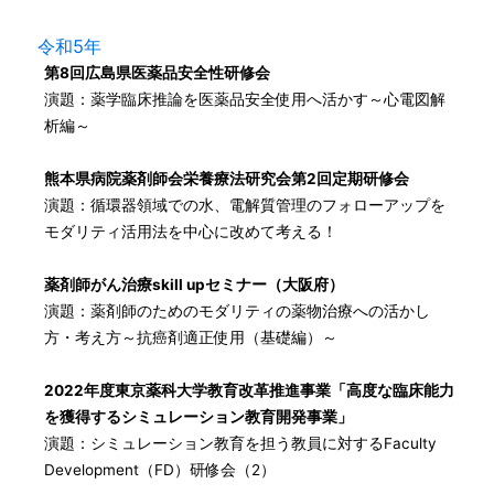
令和5年
第8回広島県医薬品安全性研修会
演題：薬学臨床推論を医薬品安全使用へ活かす～心電図解
析編～
熊本県病院薬剤師会栄養療法研究会第2回定期研修会
演題：循環器領域での水、電解質管理のフォローアップを
モダリティ活用法を中心に改めて考える！
薬剤師がん治療skill upセミナー（大阪府）
演題：薬剤師のためのモダリティの薬物治療への活かし
方・考え方～抗癌剤適正使用（基礎編）～
2022年度東京薬科大学教育改革推進事業「高度な臨床能力
を獲得するシミュレーション教育開発事業」
演題：シミュレーション教育を担う教員に対するFaculty
Development（FD）研修会（2）