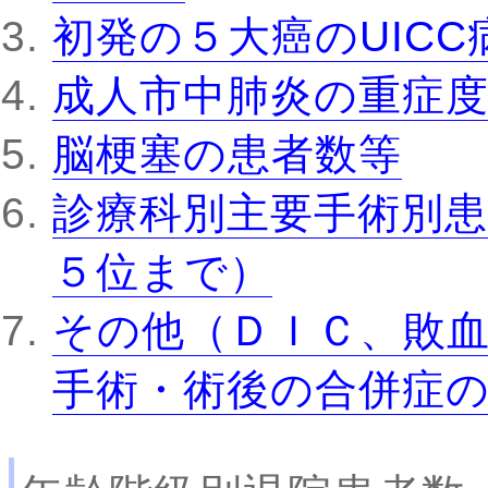
初発の５大癌のUIC
成人市中肺炎の重症
脳梗塞の患者数等
診療科別主要手術別患
５位まで）
その他（ＤＩＣ、敗
手術・術後の合併症