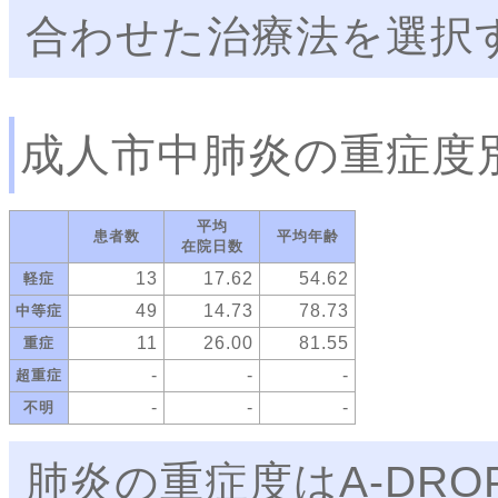
合わせた治療法を選択
成人市中肺炎の重症度
平均
患者数
平均年齢
在院日数
13
17.62
54.62
軽症
49
14.73
78.73
中等症
11
26.00
81.55
重症
-
-
-
超重症
-
-
-
不明
肺炎の重症度はA-DR