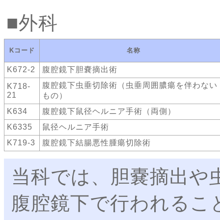
外科
Kコード
名称
K672-2
腹腔鏡下胆嚢摘出術
腹腔鏡下虫垂切除術（虫垂周囲膿瘍を伴わない
K718-
21
もの）
K634
腹腔鏡下鼠径ヘルニア手術（両側）
K6335
鼠径ヘルニア手術
K719-3
腹腔鏡下結腸悪性腫瘍切除術
当科では、胆嚢摘出や
腹腔鏡下で行われるこ