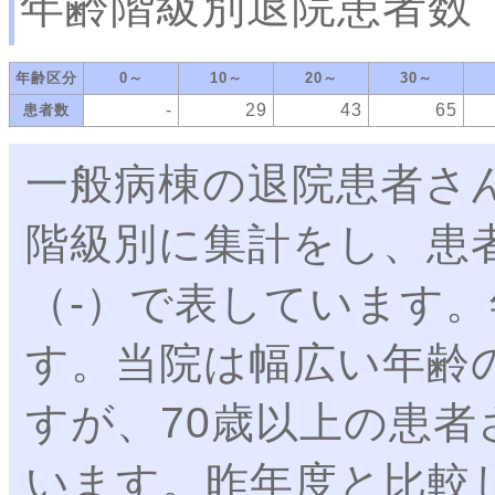
年齢階級別退院患者数
年齢区分
0～
10～
20～
30～
-
29
43
65
患者数
一般病棟の退院患者さ
階級別に集計をし、患
（-）で表しています
す。当院は幅広い年齢
すが、70歳以上の患者
います。昨年度と比較