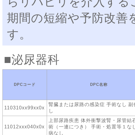
らリハビリを介入する
期間の短縮や予防改善
す。
泌尿器科
DPCコード
DPC名称
腎臓または尿路の感染症 手術なし 副
110310xx99xx0x
し
上部尿路疾患 体外衝撃波腎・尿管結
11012xxx040x0x
術（一連につき） 手術・処置等１なし
病なし