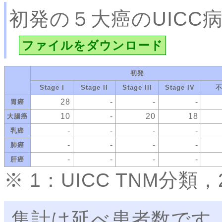
初発の５大癌のUICC
ファイルをダウンロード
初発
Stage I
Stage II
Stage III
Stage IV
28
-
-
-
胃癌
10
-
20
18
大腸癌
-
-
-
-
乳癌
-
-
-
-
肺癌
-
-
-
-
肝癌
※ 1：UICC TNM分
集計は延べ患者数です