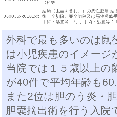
出術等
結腸（虫垂を含む。）の悪性腫瘍 結
060035xx0101xx
術 全切除、亜全切除又は悪性腫瘍
手術・処置等１なし 手術・処置等２
外科で最も多いのは鼠
は小児疾患のイメージ
当院では１５歳以上の
が40件で平均年齢も6
また2位は胆のう炎・
胆囊摘出術を行う入院