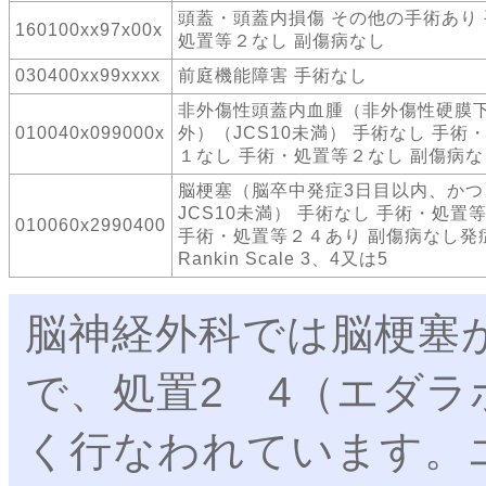
頭蓋・頭蓋内損傷 その他の手術あり
160100xx97x00x
処置等２なし 副傷病なし
030400xx99xxxx
前庭機能障害 手術なし
非外傷性頭蓋内血腫（非外傷性硬膜
010040x099000x
外）（JCS10未満） 手術なし 手術
１なし 手術・処置等２なし 副傷病な
脳梗塞（脳卒中発症3日目以内、かつ
JCS10未満） 手術なし 手術・処置
010060x2990400
手術・処置等２４あり 副傷病なし発
Rankin Scale 3、4又は5
脳神経外科では脳梗塞
で、処置2 4（エダ
く行なわれています。