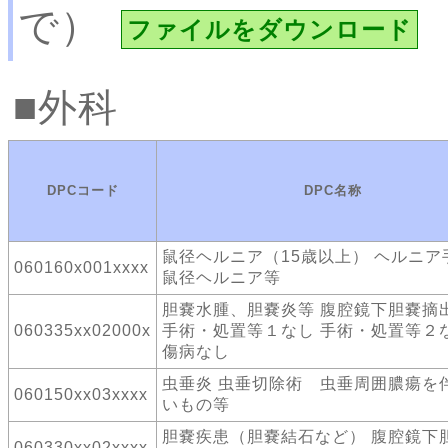
で）
ファイルをダウンロード
外科
DPCコード
DPC名称
鼠径ヘルニア（15歳以上） ヘルニ
060160x001xxxx
鼠径ヘルニア等
胆嚢水腫、胆嚢炎等 腹腔鏡下胆嚢摘
060335xx02000x
手術・処置等１なし 手術・処置等２な
傷病なし
虫垂炎 虫垂切除術 虫垂周囲膿瘍を
060150xx03xxxx
いもの等
胆嚢疾患（胆嚢結石など） 腹腔鏡下
060330xx02xxxx