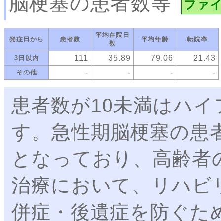
脳梗塞の患者数等
ファ
平均在院日
発症日から
患者数
平均年齢
転院率
数
111
35.89
79.06
21.43
3日以内
-
-
-
-
その他
患者数が10未満はハ
す。急性期脳梗塞の患者
となっており、高齢者
治療において、リハビ
併症・後遺症を防ぐた