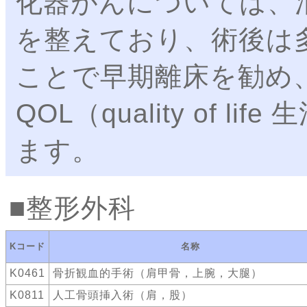
化器がんについては、
を整えており、術後は
ことで早期離床を勧め
QOL（quality of 
ます。
整形外科
Kコード
名称
K0461
骨折観血的手術（肩甲骨，上腕，大腿）
K0811
人工骨頭挿入術（肩，股）