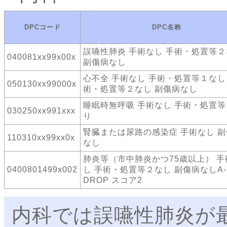
DPCコード
DPC名称
誤嚥性肺炎 手術なし 手術・処置等
040081xx99x00x
副傷病なし
心不全 手術なし 手術・処置等１なし
050130xx99000x
術・処置等２なし 副傷病なし
睡眠時無呼吸 手術なし 手術・処置
030250xx991xxx
り
腎臓または尿路の感染症 手術なし 
110310xx99xx0x
なし
肺炎等（市中肺炎かつ75歳以上） 手
0400801499x002
し 手術・処置等２なし 副傷病なしA-
DROP スコア2
内科では誤嚥性肺炎が最