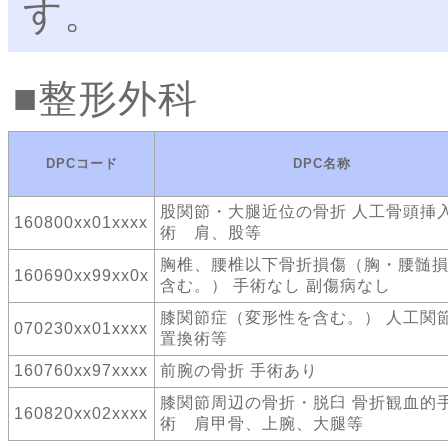
す。
整形外科
DPCコード
DPC名称
股関節・大腿近位の骨折 人工骨頭挿
160800xx01xxxx
術 肩、股等
胸椎、腰椎以下骨折損傷（胸・腰髄
160690xx99xx0x
含む。） 手術なし 副傷病なし
膝関節症（変形性を含む。） 人工関
070230xx01xxxx
置換術等
160760xx97xxxx
前腕の骨折 手術あり
膝関節周辺の骨折・脱臼 骨折観血的
160820xx02xxxx
術 肩甲骨、上腕、大腿等