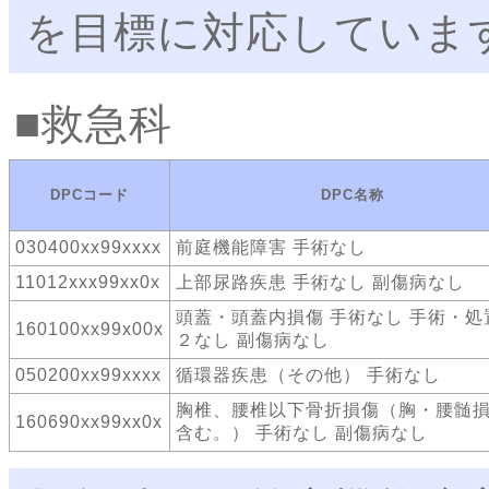
を目標に対応していま
救急科
DPCコード
DPC名称
030400xx99xxxx
前庭機能障害 手術なし
11012xxx99xx0x
上部尿路疾患 手術なし 副傷病なし
頭蓋・頭蓋内損傷 手術なし 手術・処
160100xx99x00x
２なし 副傷病なし
050200xx99xxxx
循環器疾患（その他） 手術なし
胸椎、腰椎以下骨折損傷（胸・腰髄
160690xx99xx0x
含む。） 手術なし 副傷病なし