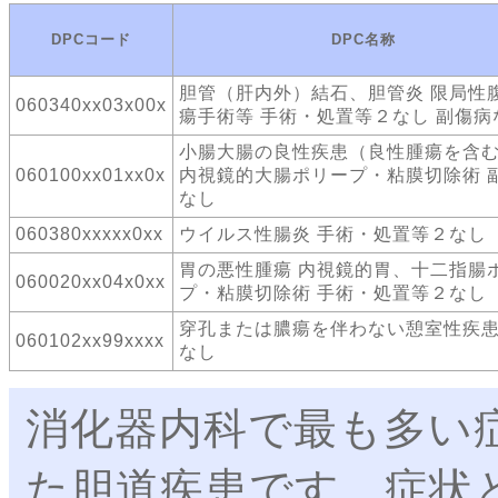
DPCコード
DPC名称
胆管（肝内外）結石、胆管炎 限局性
060340xx03x00x
瘍手術等 手術・処置等２なし 副傷病
小腸大腸の良性疾患（良性腫瘍を含
060100xx01xx0x
内視鏡的大腸ポリープ・粘膜切除術 
なし
060380xxxxx0xx
ウイルス性腸炎 手術・処置等２なし
胃の悪性腫瘍 内視鏡的胃、十二指腸
060020xx04x0xx
プ・粘膜切除術 手術・処置等２なし
穿孔または膿瘍を伴わない憩室性疾患
060102xx99xxxx
なし
消化器内科で最も多い
た胆道疾患です。症状